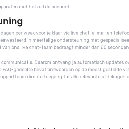
pparaten met hetzelfde account
uning
dagen per week voor je klaar via live chat, e-mail en telef
nvesteerd in meertalige ondersteuning met gespecialiseer
d van ons live chat-team bedraagt minder dan 60 seconden
ve communicatie. Daarom ontvang je automatisch updates ov
e FAQ-gedeelte bevat antwoorden op de meest gestelde vrag
upportteam directe toegang tot alle relevante afdelingen om