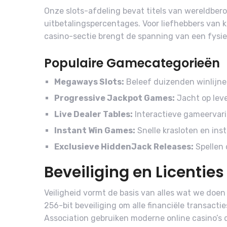
Onze slots-afdeling bevat titels van wereldb
uitbetalingspercentages. Voor liefhebbers van k
casino-sectie brengt de spanning van een fysie
Populaire Gamecategorieën
Megaways Slots:
Beleef duizenden winlijnen
Progressive Jackpot Games:
Jacht op leve
Live Dealer Tables:
Interactieve gameervari
Instant Win Games:
Snelle krasloten en inst
Exclusieve HiddenJack Releases:
Spellen 
Beveiliging en Licenties
Veiligheid vormt de basis van alles wat we doe
256-bit beveiliging om alle financiële transac
Association gebruiken moderne online casino’s 