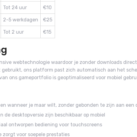
Tot 24 uur
€10
2-5 werkdagen
€25
Tot 2 uur
€15
ng
sive webtechnologie waardoor je zonder downloads direct v
 gebruikt, ons platform past zich automatisch aan het sch
van ons gameportfolio is geoptimaliseerd voor mobiel gebrui
en wanneer je maar wilt, zonder gebonden te zijn aan een 
an de desktopversie zijn beschikbaar op mobiel
aal ontworpen bediening voor touchscreens
 zorgt voor soepele prestaties