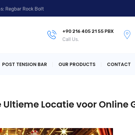
s: Regbar Rock Bolt
+90 216 405 21 55 PBX
Call Us.
POST TENSION BAR
OUR PRODUCTS
CONTACT
 Ultieme Locatie voor Online