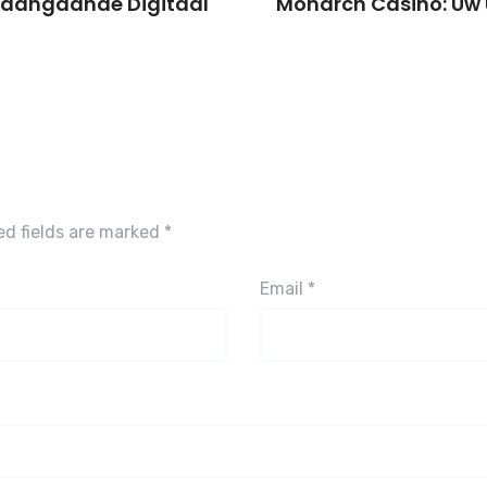
s aangaande Digitaal
Monarch Casino: Uw 
ed fields are marked
*
Email
*