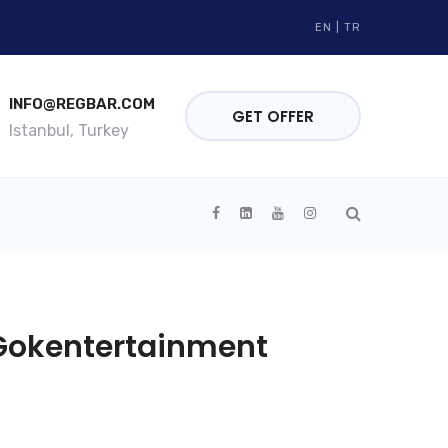
EN
|
TR
INFO@REGBAR.COM
GET OFFER
Istanbul, Turkey
 Gokentertainment