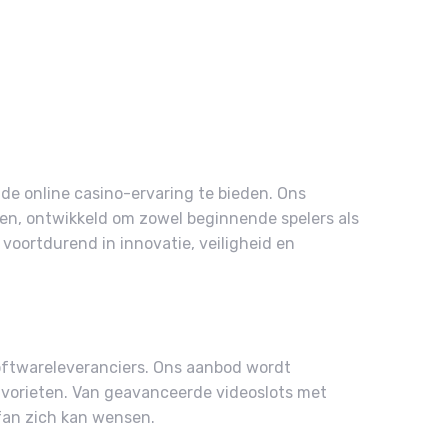
e online casino-ervaring te bieden. Ons
en, ontwikkeld om zowel beginnende spelers als
 voortdurend in innovatie, veiligheid en
ftwareleveranciers. Ons aanbod wordt
favorieten. Van geavanceerde videoslots met
ofan zich kan wensen.