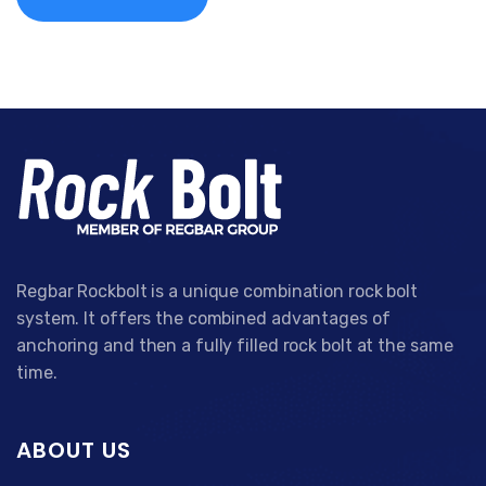
Regbar Rockbolt is a unique combination rock bolt
system. It offers the combined advantages of
anchoring and then a fully filled rock bolt at the same
time.
ABOUT US