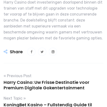
Harry Casino doet investeringen doorlopend binnen dit
trainen van staff met dit upgraden voor technologie
ter voorop af te blijven gaan in deze concurrerende
branche. De doelstelling blijft constant: deze
aanbieden met superieure vermaak via een
beschermde omgeving waarin gamers met vertrouwen
mogen plezier beleven met de favoriete gaming opties.
Share
« Previous Post
Harry Casino: Uw Frisse Destinatie voor
Premium Digitale Gokentertainment
Next Topic »
KoningBet Kasino – Fullstendig Guide til