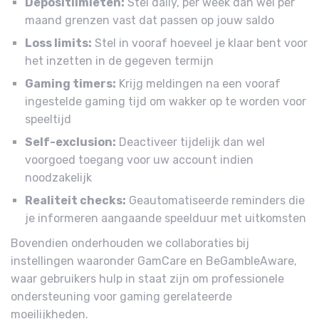
Depositlimieten:
Stel daily, per week dan wel per
maand grenzen vast dat passen op jouw saldo
Loss limits:
Stel in vooraf hoeveel je klaar bent voor
het inzetten in de gegeven termijn
Gaming timers:
Krijg meldingen na een vooraf
ingestelde gaming tijd om wakker op te worden voor
speeltijd
Self-exclusion:
Deactiveer tijdelijk dan wel
voorgoed toegang voor uw account indien
noodzakelijk
Realiteit checks:
Geautomatiseerde reminders die
je informeren aangaande speelduur met uitkomsten
Bovendien onderhouden we collaboraties bij
instellingen waaronder GamCare en BeGambleAware,
waar gebruikers hulp in staat zijn om professionele
ondersteuning voor gaming gerelateerde
moeilijkheden.