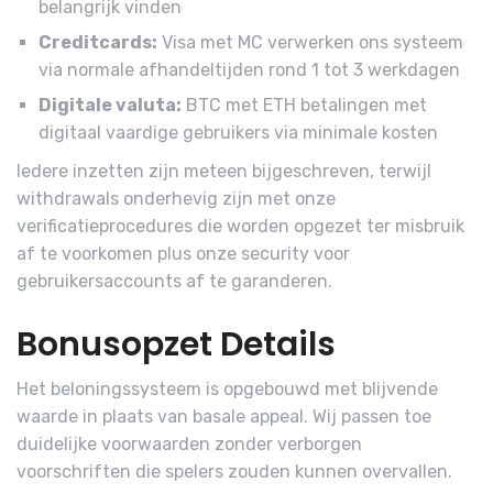
belangrijk vinden
Creditcards:
Visa met MC verwerken ons systeem
via normale afhandeltijden rond 1 tot 3 werkdagen
Digitale valuta:
BTC met ETH betalingen met
digitaal vaardige gebruikers via minimale kosten
Iedere inzetten zijn meteen bijgeschreven, terwijl
withdrawals onderhevig zijn met onze
verificatieprocedures die worden opgezet ter misbruik
af te voorkomen plus onze security voor
gebruikersaccounts af te garanderen.
Bonusopzet Details
Het beloningssysteem is opgebouwd met blijvende
waarde in plaats van basale appeal. Wij passen toe
duidelijke voorwaarden zonder verborgen
voorschriften die spelers zouden kunnen overvallen.