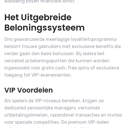
wellbeing boven financiële winst.
Het Uitgebreide
Beloningssysteem
Ons geavanceerde meerlagige loyaliteitsprogramma
beloont trouwe gebruikers met exclusieve benefits die
verder gaan dan basis bonussen. Bij iedere bet
verzamel je beloningspunten die kunnen worden
ingewisseld voor gratis cash, free spins of exclusieve
toegang tot VIP-evenementen.
VIP Voordelen
Als spelers de VIP-niveaus bereiken, krijgen ze
dedicated persoonlijke managers, verruimde
uitbetalingslimieten, razendsnel transacties en invites
voor speciale competities. De premium VIP-leden