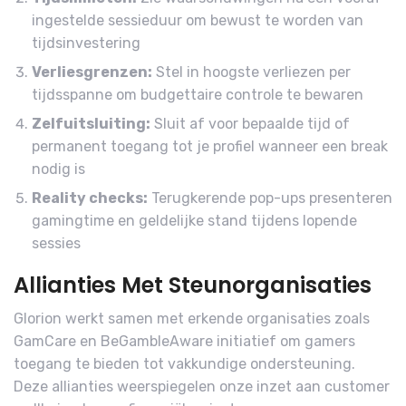
ingestelde sessieduur om bewust te worden van
tijdsinvestering
Verliesgrenzen:
Stel in hoogste verliezen per
tijdsspanne om budgettaire controle te bewaren
Zelfuitsluiting:
Sluit af voor bepaalde tijd of
permanent toegang tot je profiel wanneer een break
nodig is
Reality checks:
Terugkerende pop-ups presenteren
gamingtime en geldelijke stand tijdens lopende
sessies
Allianties Met Steunorganisaties
Glorion werkt samen met erkende organisaties zoals
GamCare en BeGambleAware initiatief om gamers
toegang te bieden tot vakkundige ondersteuning.
Deze allianties weerspiegelen onze inzet aan customer