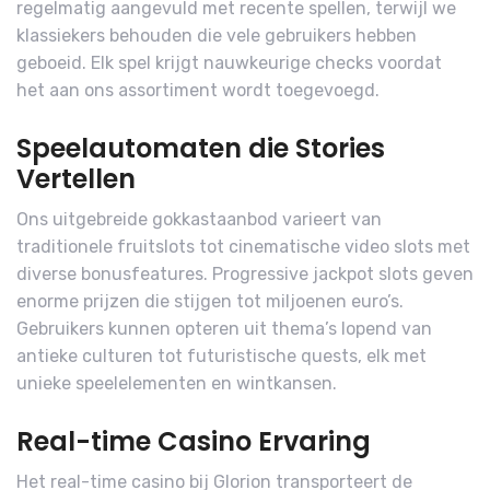
regelmatig aangevuld met recente spellen, terwijl we
klassiekers behouden die vele gebruikers hebben
geboeid. Elk spel krijgt nauwkeurige checks voordat
het aan ons assortiment wordt toegevoegd.
Speelautomaten die Stories
Vertellen
Ons uitgebreide gokkastaanbod varieert van
traditionele fruitslots tot cinematische video slots met
diverse bonusfeatures. Progressive jackpot slots geven
enorme prijzen die stijgen tot miljoenen euro’s.
Gebruikers kunnen opteren uit thema’s lopend van
antieke culturen tot futuristische quests, elk met
unieke speelelementen en wintkansen.
Real-time Casino Ervaring
Het real-time casino bij Glorion transporteert de