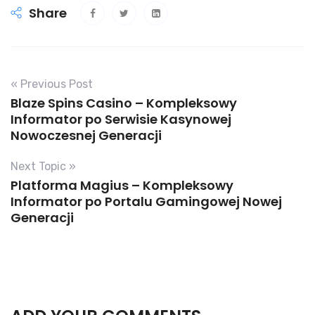
Share
« Previous Post
Blaze Spins Casino – Kompleksowy
Informator po Serwisie Kasynowej
Nowoczesnej Generacji
Next Topic »
Platforma Magius – Kompleksowy
Informator po Portalu Gamingowej Nowej
Generacji