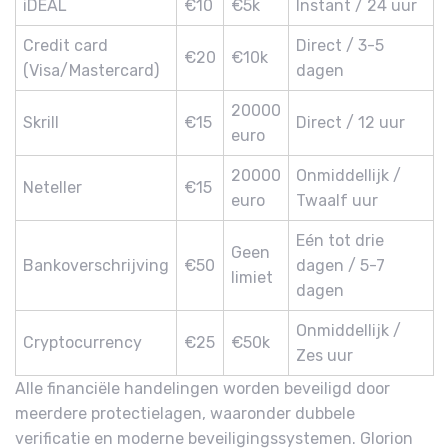
iDEAL
€10
€5k
Instant / 24 uur
Credit card
Direct / 3-5
€20
€10k
(Visa/Mastercard)
dagen
20000
Skrill
€15
Direct / 12 uur
euro
20000
Onmiddellijk /
Neteller
€15
euro
Twaalf uur
Eén tot drie
Geen
Bankoverschrijving
€50
dagen / 5-7
limiet
dagen
Onmiddellijk /
Cryptocurrency
€25
€50k
Zes uur
Alle financiële handelingen worden beveiligd door
meerdere protectielagen, waaronder dubbele
verificatie en moderne beveiligingssystemen. Glorion