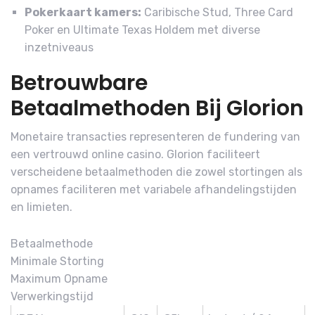
Pokerkaart kamers:
Caribische Stud, Three Card
Poker en Ultimate Texas Holdem met diverse
inzetniveaus
Betrouwbare
Betaalmethoden Bij Glorion
Monetaire transacties representeren de fundering van
een vertrouwd online casino. Glorion faciliteert
verscheidene betaalmethoden die zowel stortingen als
opnames faciliteren met variabele afhandelingstijden
en limieten.
Betaalmethode
Minimale Storting
Maximum Opname
Verwerkingstijd