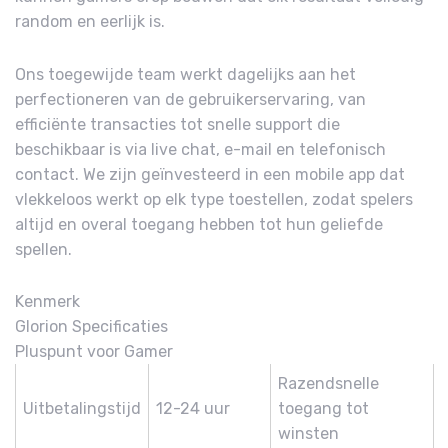
random en eerlijk is.
Ons toegewijde team werkt dagelijks aan het
perfectioneren van de gebruikerservaring, van
efficiënte transacties tot snelle support die
beschikbaar is via live chat, e-mail en telefonisch
contact. We zijn geïnvesteerd in een mobile app dat
vlekkeloos werkt op elk type toestellen, zodat spelers
altijd en overal toegang hebben tot hun geliefde
spellen.
Kenmerk
Glorion Specificaties
Pluspunt voor Gamer
Razendsnelle
Uitbetalingstijd
12-24 uur
toegang tot
winsten