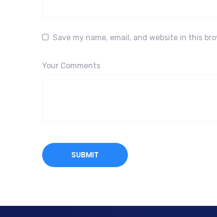
Save my name, email, and website in this br
Your Comments