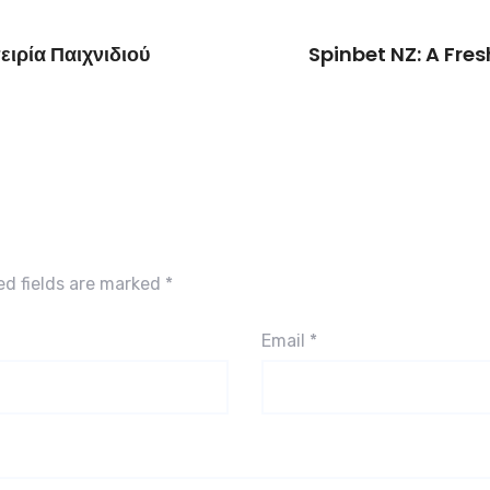
ιρία Παιχνιδιού
Spinbet NZ: A Fre
ed fields are marked
*
Email
*