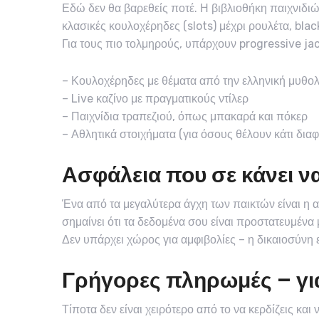
Εδώ δεν θα βαρεθείς ποτέ. Η βιβλιοθήκη παιχνιδιώ
κλασικές κουλοχέρηδες (slots) μέχρι ρουλέτα, blac
Για τους πιο τολμηρούς, υπάρχουν progressive jac
– Κουλοχέρηδες με θέματα από την ελληνική μυθο
– Live καζίνο με πραγματικούς ντίλερ
– Παιχνίδια τραπεζιού, όπως μπακαρά και πόκερ
– Αθλητικά στοιχήματα (για όσους θέλουν κάτι διαφ
Ασφάλεια που σε κάνει να
Ένα από τα μεγαλύτερα άγχη των παικτών είναι η 
σημαίνει ότι τα δεδομένα σου είναι προστατευμέν
Δεν υπάρχει χώρος για αμφιβολίες – η δικαιοσύνη ε
Γρήγορες πληρωμές – για
Τίποτα δεν είναι χειρότερο από το να κερδίζεις και