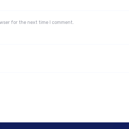
owser for the next time I comment.