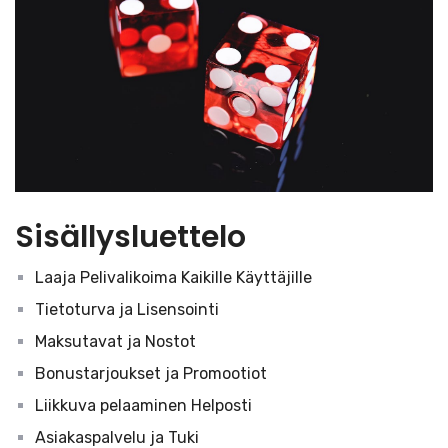
Sisällysluettelo
Laaja Pelivalikoima Kaikille Käyttäjille
Tietoturva ja Lisensointi
Maksutavat ja Nostot
Bonustarjoukset ja Promootiot
Liikkuva pelaaminen Helposti
Asiakaspalvelu ja Tuki