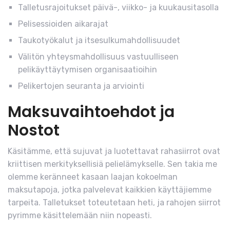
Talletusrajoitukset päivä-, viikko- ja kuukausitasolla
Pelisessioiden aikarajat
Taukotyökalut ja itsesulkumahdollisuudet
Välitön yhteysmahdollisuus vastuulliseen
pelikäyttäytymisen organisaatioihin
Pelikertojen seuranta ja arviointi
Maksuvaihtoehdot ja
Nostot
Käsitämme, että sujuvat ja luotettavat rahasiirrot ovat
kriittisen merkityksellisiä pelielämykselle. Sen takia me
olemme keränneet kasaan laajan kokoelman
maksutapoja, jotka palvelevat kaikkien käyttäjiemme
tarpeita. Talletukset toteutetaan heti, ja rahojen siirrot
pyrimme käsittelemään niin nopeasti.