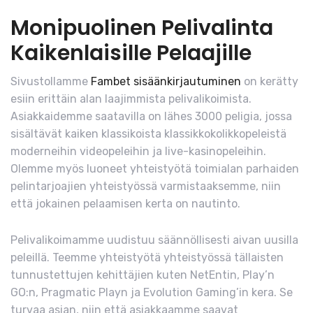
Monipuolinen Pelivalinta
Kaikenlaisille Pelaajille
Sivustollamme
Fambet sisäänkirjautuminen
on kerätty
esiin erittäin alan laajimmista pelivalikoimista.
Asiakkaidemme saatavilla on lähes 3000 peligia, jossa
sisältävät kaiken klassikoista klassikkokolikkopeleistä
moderneihin videopeleihin ja live-kasinopeleihin.
Olemme myös luoneet yhteistyötä toimialan parhaiden
pelintarjoajien yhteistyössä varmistaaksemme, niin
että jokainen pelaamisen kerta on nautinto.
Pelivalikoimamme uudistuu säännöllisesti aivan uusilla
peleillä. Teemme yhteistyötä yhteistyössä tällaisten
tunnustettujen kehittäjien kuten NetEntin, Play’n
GO:n, Pragmatic Playn ja Evolution Gaming’in kera. Se
turvaa asian, niin että asiakkaamme saavat