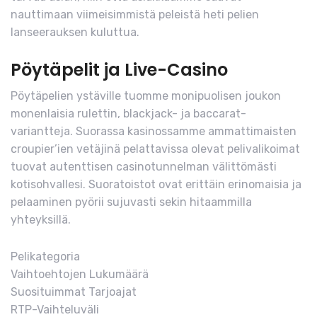
nauttimaan viimeisimmistä peleistä heti pelien
lanseerauksen kuluttua.
Pöytäpelit ja Live-Casino
Pöytäpelien ystäville tuomme monipuolisen joukon
monenlaisia rulettin, blackjack- ja baccarat-
variantteja. Suorassa kasinossamme ammattimaisten
croupier’ien vetäjinä pelattavissa olevat pelivalikoimat
tuovat autenttisen casinotunnelman välittömästi
kotisohvallesi. Suoratoistot ovat erittäin erinomaisia ja
pelaaminen pyörii sujuvasti sekin hitaammilla
yhteyksillä.
Pelikategoria
Vaihtoehtojen Lukumäärä
Suosituimmat Tarjoajat
RTP-Vaihteluväli