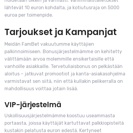
hoidetaan oikein ja varmasti. Vähimmäistalletukset
lähtevät 10 euron kohdalta, ja kotiutusraja on 5000
euroa per toimenpide.
Tarjoukset ja Kampanjat
Meidän FamBet vakuutumme käyttäjien
palkinnoimiseen. Bonusjärjestelmämme on kehitetty
välittämään arvoa molemmille ensikertaisille että
vanhoille asiakkaille. Tervetuliaisbonus on pelkästään
aloitus – jatkuvat promootiot ja kanta-asiakasohjelma
varmistavat sen siitä, niin että kullakin pelikerralla on
mahdollisuus voittaa jotain lisää.
VIP-järjestelmä
Uskollisuusjärjestelmämme koostuu useammasta
portaasta, joissa käyttäjät kartuttavat palkkiopisteitä
kustakin pelatusta euron edestä. Kertyneet