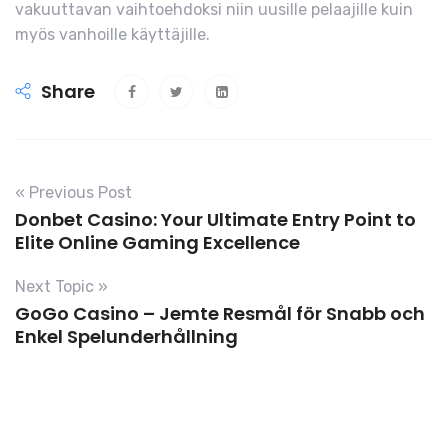
vakuuttavan vaihtoehdoksi niin uusille pelaajille kuin
myös vanhoille käyttäjille.
Share
« Previous Post
Donbet Casino: Your Ultimate Entry Point to
Elite Online Gaming Excellence
Next Topic »
GoGo Casino – Jemte Resmål för Snabb och
Enkel Spelunderhållning