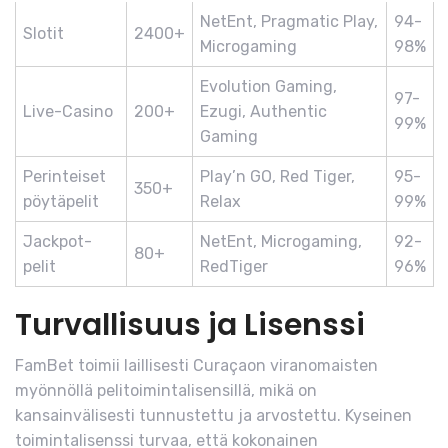
NetEnt, Pragmatic Play,
94-
Slotit
2400+
Microgaming
98%
Evolution Gaming,
97-
Live-Casino
200+
Ezugi, Authentic
99%
Gaming
Perinteiset
Play’n GO, Red Tiger,
95-
350+
pöytäpelit
Relax
99%
Jackpot-
NetEnt, Microgaming,
92-
80+
pelit
RedTiger
96%
Turvallisuus ja Lisenssi
FamBet toimii laillisesti Curaçaon viranomaisten
myönnöllä pelitoimintalisensillä, mikä on
kansainvälisesti tunnustettu ja arvostettu. Kyseinen
toimintalisenssi turvaa, että kokonainen