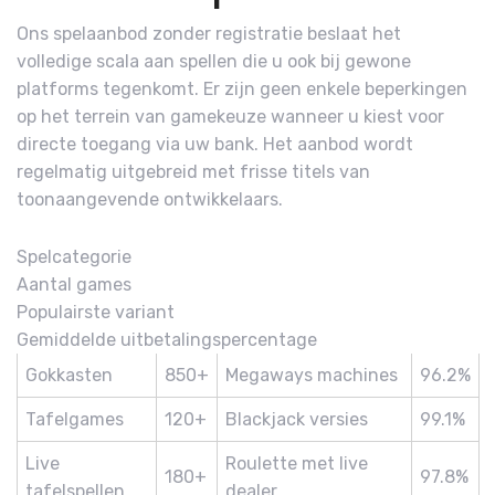
Ons spelaanbod zonder registratie beslaat het
volledige scala aan spellen die u ook bij gewone
platforms tegenkomt. Er zijn geen enkele beperkingen
op het terrein van gamekeuze wanneer u kiest voor
directe toegang via uw bank. Het aanbod wordt
regelmatig uitgebreid met frisse titels van
toonaangevende ontwikkelaars.
Spelcategorie
Aantal games
Populairste variant
Gemiddelde uitbetalingspercentage
Gokkasten
850+
Megaways machines
96.2%
Tafelgames
120+
Blackjack versies
99.1%
Live
Roulette met live
180+
97.8%
tafelspellen
dealer