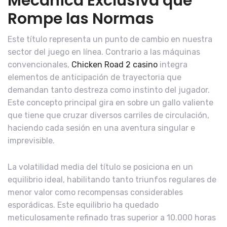
Mecánica Exclusiva que
Rompe las Normas
Este título representa un punto de cambio en nuestra
sector del juego en línea. Contrario a las máquinas
convencionales,
Chicken Road 2 casino
integra
elementos de anticipación de trayectoria que
demandan tanto destreza como instinto del jugador.
Este concepto principal gira en sobre un gallo valiente
que tiene que cruzar diversos carriles de circulación,
haciendo cada sesión en una aventura singular e
imprevisible.
La volatilidad media del título se posiciona en un
equilibrio ideal, habilitando tanto triunfos regulares de
menor valor como recompensas considerables
esporádicas. Este equilibrio ha quedado
meticulosamente refinado tras superior a 10.000 horas