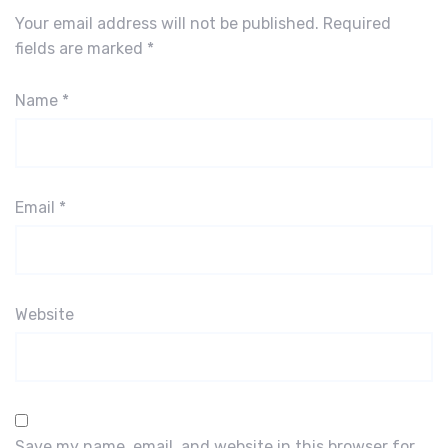
Your email address will not be published.
Required
fields are marked
*
Name
*
Email
*
Website
Save my name, email, and website in this browser for