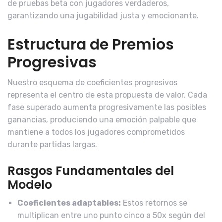
de pruebas beta con jugadores verdaderos,
garantizando una jugabilidad justa y emocionante.
Estructura de Premios
Progresivas
Nuestro esquema de coeficientes progresivos
representa el centro de esta propuesta de valor. Cada
fase superado aumenta progresivamente las posibles
ganancias, produciendo una emoción palpable que
mantiene a todos los jugadores comprometidos
durante partidas largas.
Rasgos Fundamentales del
Modelo
Coeficientes adaptables:
Estos retornos se
multiplican entre uno punto cinco a 50x según del