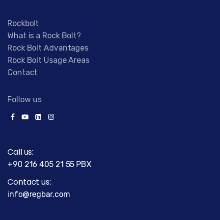
Rockbolt
What is a Rock Bolt?
Rock Bolt Advantages
Rock Bolt Usage Areas
Contact
Follow us
Call us:
+90 216 405 21 55 PBX
Contact us:
info@regbar.com