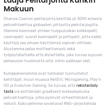
Laaja Pelitarjonta Kunkin
Makuun
Chanze Casinon pelitarjonta käsittää yli 3000 erilaista
pelivaihtoehtoa globaalien johtavilta pelintarjoajilta.
Olemme koonneet yhteen huippuluokan kolikkopelit,
casinopelit, suorat kasinopelit ja pottipelit, jotta kaikki
käyttäjä saa omaan käyttöönsä sopivan viihteen.
Alustamme pelaa moitteettomasti sekä
työpöytälaitteilla että älylaitteilla, joka turvaa sujuvan
pelisession huolimatta siitä, mihin paikkaan olet.
Kumppaneinamme ovat toimialan tunnustetut
kehittäjät, muun muassa NetEnt, Microgaming, Play’n
GO ja Evolution Gaming. Se turvaa, että
rekisteröidy
tästä
voi esittämään graafisesti korkealaatuisia
pelivaihtoehtoja, jotka pyörivät virheettömästi ja
reilusti. Koko pelimme soveltavat RNG-järjestelmää