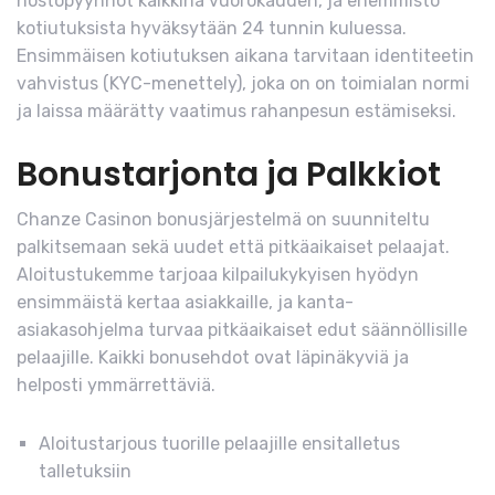
nostopyynnöt kaikkina vuorokauden, ja enemmistö
kotiutuksista hyväksytään 24 tunnin kuluessa.
Ensimmäisen kotiutuksen aikana tarvitaan identiteetin
vahvistus (KYC-menettely), joka on on toimialan normi
ja laissa määrätty vaatimus rahanpesun estämiseksi.
Bonustarjonta ja Palkkiot
Chanze Casinon bonusjärjestelmä on suunniteltu
palkitsemaan sekä uudet että pitkäaikaiset pelaajat.
Aloitustukemme tarjoaa kilpailukykyisen hyödyn
ensimmäistä kertaa asiakkaille, ja kanta-
asiakasohjelma turvaa pitkäaikaiset edut säännöllisille
pelaajille. Kaikki bonusehdot ovat läpinäkyviä ja
helposti ymmärrettäviä.
Aloitustarjous tuorille pelaajille ensitalletus
talletuksiin