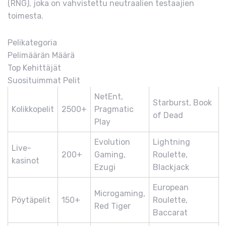
(RNG), joka on vahvistettu neutraalien testaajien
toimesta.
Pelikategoria
Pelimäärän Määrä
Top Kehittäjät
Suosituimmat Pelit
NetEnt,
Starburst, Book
Kolikkopelit
2500+
Pragmatic
of Dead
Play
Evolution
Lightning
Live-
200+
Gaming,
Roulette,
kasinot
Ezugi
Blackjack
European
Microgaming,
Pöytäpelit
150+
Roulette,
Red Tiger
Baccarat