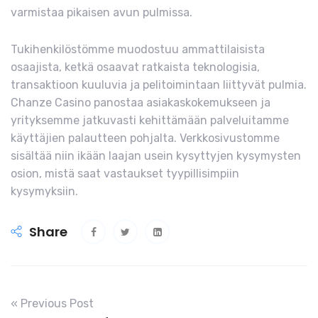
varmistaa pikaisen avun pulmissa.
Tukihenkilöstömme muodostuu ammattilaisista
osaajista, ketkä osaavat ratkaista teknologisia,
transaktioon kuuluvia ja pelitoimintaan liittyvät pulmia.
Chanze Casino panostaa asiakaskokemukseen ja
yrityksemme jatkuvasti kehittämään palveluitamme
käyttäjien palautteen pohjalta. Verkkosivustomme
sisältää niin ikään laajan usein kysyttyjen kysymysten
osion, mistä saat vastaukset tyypillisimpiin
kysymyksiin.
Share
« Previous Post