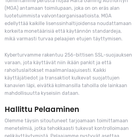
Toimintamme perusta nojaa Malta Gaming Authorityn
(MGA) antamaan toimilupaan, joka on on eräs alan
luotetuimmista valvontaorganisaatioista. MGA
edellyttää kaikille lisenssinhaltijoidensa noudattamaan
korkeita monetäärisiä että käytännön standardeja,
mikä varmasti turvaa pelaajien etujen täyttymisen.
Kyberturvamme rakentuu 256-bittisen SSL-suojauksen
varaan, jota käyttävät niin ikään pankit ja että
rahoituslaitokset maailmanlaajuisesti. Kaikki
käyttäjätiedot ja transaktiot kulkevat suojattujen
kanavien läpi, eivätkä kolmansilla tahoilla ole lainkaan
mahdollisuutta kyseisiin dataan.
Hallittu Pelaaminen
Olemme täysin sitoutuneet tarjoamaan toimittamaan
menetelmiä, jotka tehokkaasti tukevat kontrolloimaan
pelikäyttäytymistä. Pelaajamme pystyvät asettaa