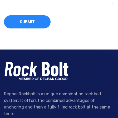
Regbar Rockbolt is a unique combination rock bolt
system. It offers the combined advantages of
anchoring and then a fully filled rock bolt at the same
time.