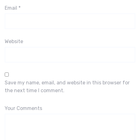
Email
*
Website
Save my name, email, and website in this browser for
the next time I comment.
Your Comments