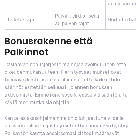
aktiivisuute
Päivä-, viikko- sekä
Talletusrajat
Budjetin hal
30 päivän rajat
Bonusrakenne että
Palkinnot
Casinovan bonusjärjestelmä nojaa avoimuuteen että
oikeudenmukaisuuteen. Kierrätysvaatimukset ovat
toimialan keskitasoa matalammat, että kaikki ehdot
säännöt esitetään selkeästi jo ennen bonuksen
aktivoimista. Emme ikinä sovella epäselviä sääntöjä tai
käytä monimutkaisia ohjeita.
Kanta-asiakasohjelmamme on ollut jaettuna viidelle
erilliseen taksoon, josta yksi tuottaa paranevia hyötyjä.
Pelikäytön kautta ansaitsemasi pisteet määräävät