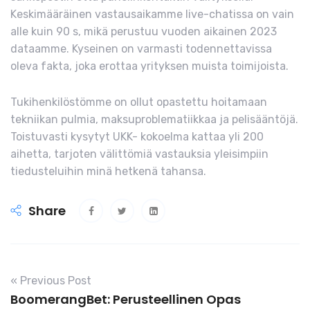
Keskimääräinen vastausaikamme live-chatissa on vain
alle kuin 90 s, mikä perustuu vuoden aikainen 2023
dataamme. Kyseinen on varmasti todennettavissa
oleva fakta, joka erottaa yrityksen muista toimijoista.
Tukihenkilöstömme on ollut opastettu hoitamaan
tekniikan pulmia, maksuproblematiikkaa ja pelisääntöjä.
Toistuvasti kysytyt UKK- kokoelma kattaa yli 200
aihetta, tarjoten välittömiä vastauksia yleisimpiin
tiedusteluihin minä hetkenä tahansa.
Share
« Previous Post
BoomerangBet: Perusteellinen Opas