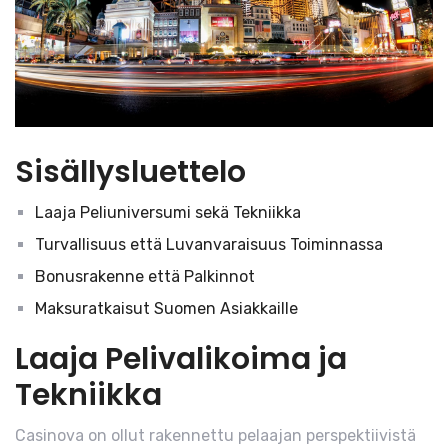
Sisällysluettelo
Laaja Peliuniversumi sekä Tekniikka
Turvallisuus että Luvanvaraisuus Toiminnassa
Bonusrakenne että Palkinnot
Maksuratkaisut Suomen Asiakkaille
Laaja Pelivalikoima ja
Tekniikka
Casinova on ollut rakennettu pelaajan perspektiivistä