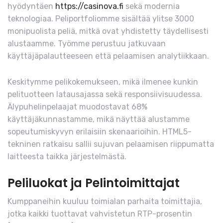
hyödyntäen
https://casinova.fi
sekä modernia
teknologiaa. Peliportfoliomme sisältää ylitse 3000
monipuolista peliä, mitkä ovat yhdistetty täydellisesti
alustaamme. Työmme perustuu jatkuvaan
käyttäjäpalautteeseen että pelaamisen analytiikkaan.
Keskitymme pelikokemukseen, mikä ilmenee kunkin
pelituotteen latausajassa sekä responsiivisuudessa.
Älypuhelinpelaajat muodostavat 68%
käyttäjäkunnastamme, mikä näyttää alustamme
sopeutumiskyvyn erilaisiin skenaarioihin. HTML5-
tekninen ratkaisu sallii sujuvan pelaamisen riippumatta
laitteesta taikka järjestelmästä.
Peliluokat ja Pelintoimittajat
Kumppaneihin kuuluu toimialan parhaita toimittajia,
jotka kaikki tuottavat vahvistetun RTP-prosentin