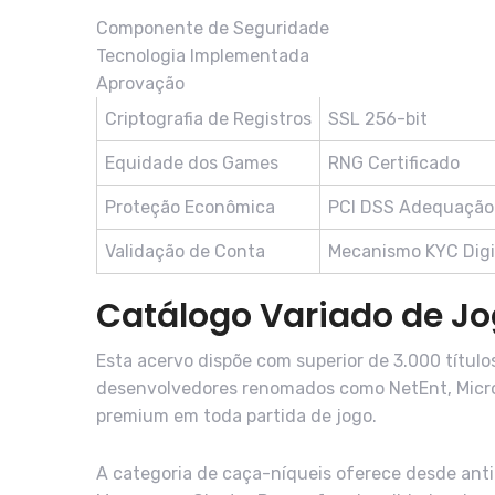
Componente de Seguridade
Tecnologia Implementada
Aprovação
Criptografia de Registros
SSL 256-bit
Equidade dos Games
RNG Certificado
Proteção Econômica
PCI DSS Adequação
Validação de Conta
Mecanismo KYC Digi
Catálogo Variado de J
Esta acervo dispõe com superior de 3.000 títu
desenvolvedores renomados como NetEnt, Micro
premium em toda partida de jogo.
A categoria de caça-níqueis oferece desde anti