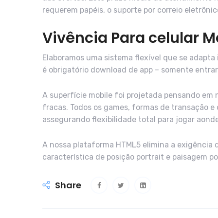
requerem papéis, o suporte por correio eletrôni
Vivência Para celular 
Elaboramos uma sistema flexível que se adapta 
é obrigatório download de app – somente entrar
A superfície mobile foi projetada pensando em
fracas. Todos os games, formas de transação e
assegurando flexibilidade total para jogar aond
A nossa plataforma HTML5 elimina a exigência d
característica de posição portrait e paisagem p
Share