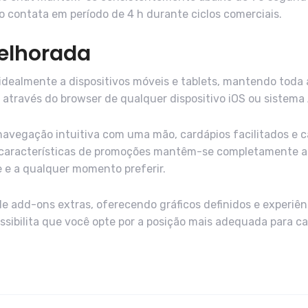
co contata em período de 4 h durante ciclos comerciais.
Melhorada
idealmente a dispositivos móveis e tablets, mantendo toda
 através do browser de qualquer dispositivo iOS ou sistema
 navegação intuitiva com uma mão, cardápios facilitados e
 características de promoções mantêm-se completamente al
e e a qualquer momento preferir.
e add-ons extras, oferecendo gráficos definidos e experiênc
ossibilita que você opte por a posição mais adequada para c