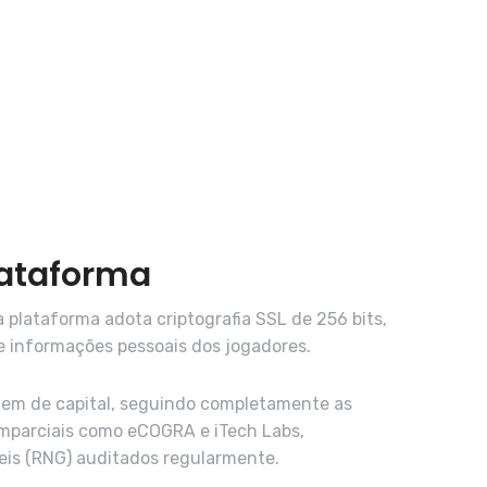
lataforma
plataforma adota criptografia SSL de 256 bits,
e informações pessoais dos jogadores.
gem de capital, seguindo completamente as
 imparciais como eCOGRA e iTech Labs,
eis (RNG) auditados regularmente.