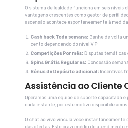
O sistema de lealdade funciona em seis níveis di
vantagens crescentes como gestor de perfil ded
ascensão acontece espontaneamente à medida q
Cash back Toda semana:
Ganhe de volta um
cento dependendo do nível VIP
Competições Por mês:
Disputas temáticas
Spins Grátis Regulares:
Concessão semanal 
Bônus de Depósito adicional:
Incentivos f
Assistência ao Cliente
Operamos uma equipe de suporte capacitada e p
cada instante, por este motivo disponibilizamos 
O chat ao vivo vincula você instantaneamente 
das ofertas. Este prazo médio de atendimento