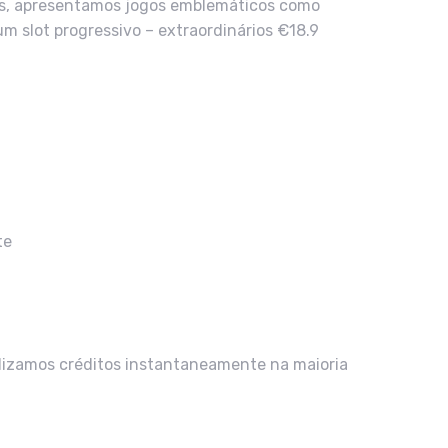
os, apresentamos jogos emblemáticos como
m slot progressivo – extraordinários €18.9
te
lizamos créditos instantaneamente na maioria