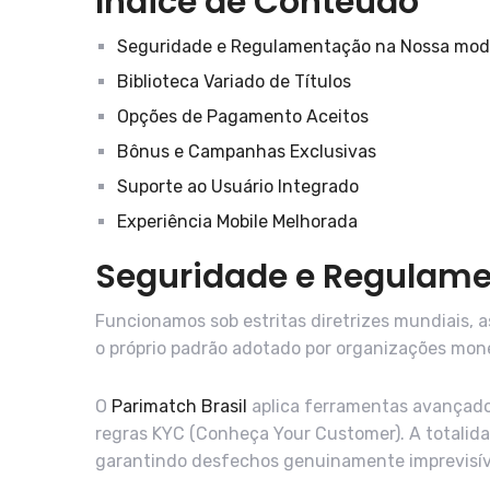
Índice de Conteúdo
Seguridade e Regulamentação na Nossa mod
Biblioteca Variado de Títulos
Opções de Pagamento Aceitos
Bônus e Campanhas Exclusivas
Suporte ao Usuário Integrado
Experiência Mobile Melhorada
Seguridade e Regulam
Funcionamos sob estritas diretrizes mundiais, 
o próprio padrão adotado por organizações mone
O
Parimatch Brasil
aplica ferramentas avançado
regras KYC (Conheça Your Customer). A totalidad
garantindo desfechos genuinamente imprevisíve