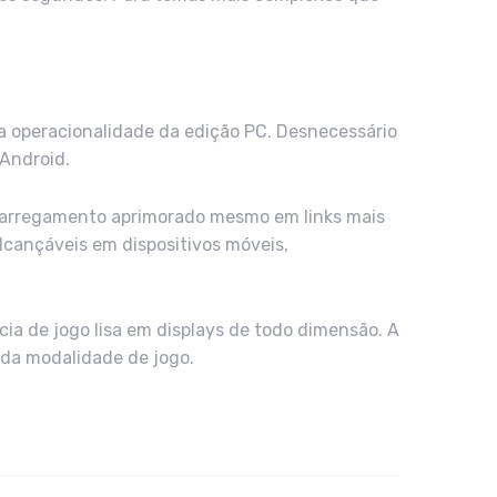
 a operacionalidade da edição PC. Desnecessário
 Android.
 carregamento aprimorado mesmo em links mais
cançáveis em dispositivos móveis,
ia de jogo lisa em displays de todo dimensão. A
ada modalidade de jogo.