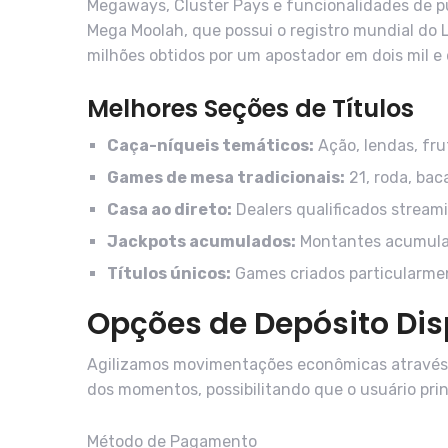
Megaways, Cluster Pays e funcionalidades de p
Mega Moolah, que possui o registro mundial do L
milhões obtidos por um apostador em dois mil e 
Melhores Seções de Títulos
Caça-níqueis temáticos:
Ação, lendas, fru
Games de mesa tradicionais:
21, roda, bac
Casa ao direto:
Dealers qualificados strea
Jackpots acumulados:
Montantes acumulad
Títulos únicos:
Games criados particularme
Opções de Depósito Dis
Agilizamos movimentações econômicas através 
dos momentos, possibilitando que o usuário prin
Método de Pagamento