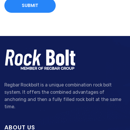
Regbar Rockbolt is a unique combination rock bolt
system. It offers the combined advantages of
anchoring and then a fully filled rock bolt at the same
time.
ABOUT US