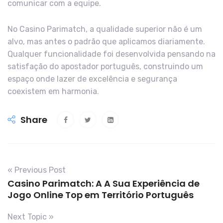
comunicar com a equipe.
No Casino Parimatch, a qualidade superior não é um
alvo, mas antes o padrão que aplicamos diariamente.
Qualquer funcionalidade foi desenvolvida pensando na
satisfação do apostador português, construindo um
espaço onde lazer de excelência e segurança
coexistem em harmonia.
Share
« Previous Post
Casino Parimatch: A A Sua Experiência de
Jogo Online Top em Território Português
Next Topic »