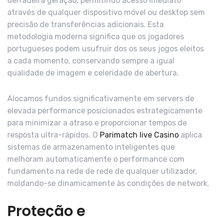
derradeira geração, permitindo acesso imediato
através de qualquer dispositivo móvel ou desktop sem
precisão de transferências adicionais. Esta
metodologia moderna significa que os jogadores
portugueses podem usufruir dos os seus jogos eleitos
a cada momento, conservando sempre a igual
qualidade de imagem e celeridade de abertura.
Alocamos fundos significativamente em servers de
elevada performance posicionados estrategicamente
para minimizar a atraso e proporcionar tempos de
resposta ultra-rápidos. O
Parimatch live Casino
aplica
sistemas de armazenamento inteligentes que
melhoram automaticamente o performance com
fundamento na rede de rede de qualquer utilizador,
moldando-se dinamicamente às condições de network.
Proteção e