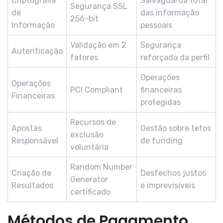
Criptografia
Salvaguarda total
Segurança SSL
de
das informação
256-bit
Informação
pessoais
Validação em 2
Segurança
Autenticação
fatores
reforçada da perfil
Operações
Operações
PCI Compliant
financeiras
Financeiras
protegidas
Recursos de
Apostas
Gestão sobre tetos
exclusão
Responsável
de funding
voluntária
Random Number
Criação de
Desfechos justos
Generator
Resultados
e imprevisíveis
certificado
Métodos de Pagamento