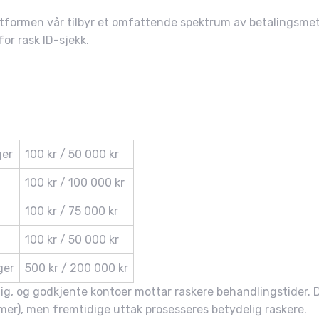
lattformen vår tilbyr et omfattende spektrum av betalingsme
or rask ID-sjekk.
ger
100 kr / 50 000 kr
100 kr / 100 000 kr
100 kr / 75 000 kr
100 kr / 50 000 kr
ger
500 kr / 200 000 kr
g, og godkjente kontoer mottar raskere behandlingstider. De
er), men fremtidige uttak prosesseres betydelig raskere.