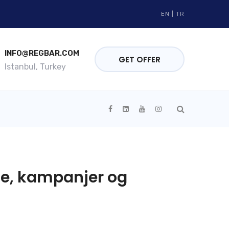
EN
|
TR
INFO@REGBAR.COM
GET OFFER
Istanbul, Turkey
lse, kampanjer og