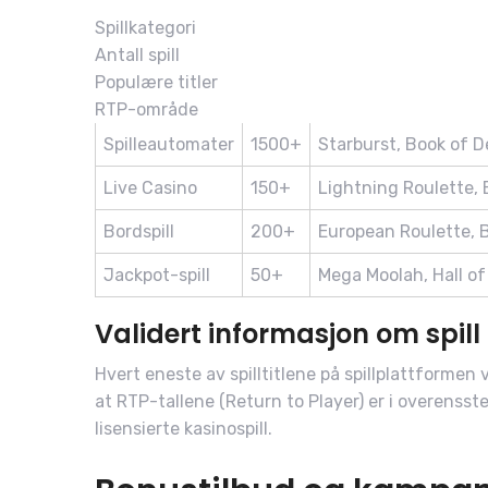
Spillkategori
Antall spill
Populære titler
RTP-område
Spilleautomater
1500+
Starburst, Book of D
Live Casino
150+
Lightning Roulette, 
Bordspill
200+
European Roulette, B
Jackpot-spill
50+
Mega Moolah, Hall of
Validert informasjon om spill
Hvert eneste av spilltitlene på spillplattformen
at RTP-tallene (Return to Player) er i overens
lisensierte kasinospill.