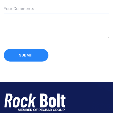
Your Comments