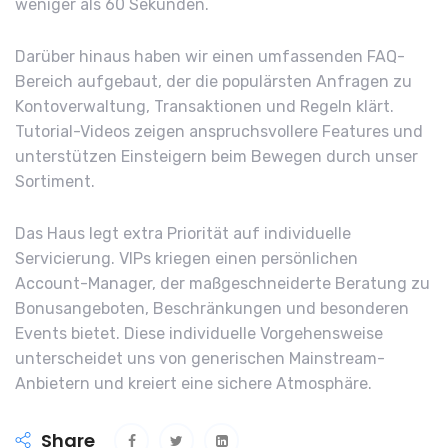
weniger als 60 Sekunden.
Darüber hinaus haben wir einen umfassenden FAQ-
Bereich aufgebaut, der die populärsten Anfragen zu
Kontoverwaltung, Transaktionen und Regeln klärt.
Tutorial-Videos zeigen anspruchsvollere Features und
unterstützen Einsteigern beim Bewegen durch unser
Sortiment.
Das Haus legt extra Priorität auf individuelle
Servicierung. VIPs kriegen einen persönlichen
Account-Manager, der maßgeschneiderte Beratung zu
Bonusangeboten, Beschränkungen und besonderen
Events bietet. Diese individuelle Vorgehensweise
unterscheidet uns von generischen Mainstream-
Anbietern und kreiert eine sichere Atmosphäre.
Share