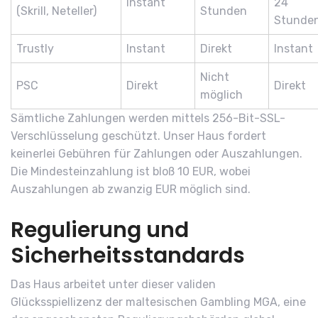
Instant
24
(Skrill, Neteller)
Stunden
Stunde
Trustly
Instant
Direkt
Instant
Nicht
PSC
Direkt
Direkt
möglich
Sämtliche Zahlungen werden mittels 256-Bit-SSL-
Verschlüsselung geschützt. Unser Haus fordert
keinerlei Gebühren für Zahlungen oder Auszahlungen.
Die Mindesteinzahlung ist bloß 10 EUR, wobei
Auszahlungen ab zwanzig EUR möglich sind.
Regulierung und
Sicherheitsstandards
Das Haus arbeitet unter dieser validen
Glücksspiellizenz der maltesischen Gambling MGA, eine