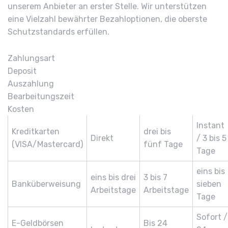
unserem Anbieter an erster Stelle. Wir unterstützen
eine Vielzahl bewährter Bezahloptionen, die oberste
Schutzstandards erfüllen.
Zahlungsart
Deposit
Auszahlung
Bearbeitungszeit
Kosten
Instant
Kreditkarten
drei bis
Direkt
/ 3 bis 5
(VISA/Mastercard)
fünf Tage
Tage
eins bis
eins bis drei
3 bis 7
Banküberweisung
sieben
Arbeitstage
Arbeitstage
Tage
Sofort /
E-Geldbörsen
Bis 24