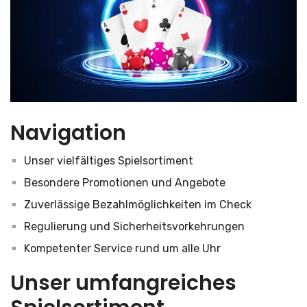
Navigation
Unser vielfältiges Spielsortiment
Besondere Promotionen und Angebote
Zuverlässige Bezahlmöglichkeiten im Check
Regulierung und Sicherheitsvorkehrungen
Kompetenter Service rund um alle Uhr
Unser umfangreiches