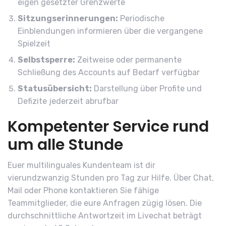
eigen gesetzter Grenzwerte
Sitzungserinnerungen:
Periodische
Einblendungen informieren über die vergangene
Spielzeit
Selbstsperre:
Zeitweise oder permanente
Schließung des Accounts auf Bedarf verfügbar
Statusübersicht:
Darstellung über Profite und
Defizite jederzeit abrufbar
Kompetenter Service rund
um alle Stunde
Euer multilinguales Kundenteam ist dir
vierundzwanzig Stunden pro Tag zur Hilfe. Über Chat,
Mail oder Phone kontaktieren Sie fähige
Teammitglieder, die eure Anfragen zügig lösen. Die
durchschnittliche Antwortzeit im Livechat beträgt