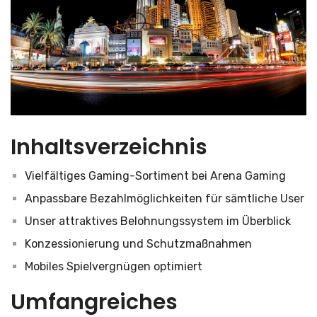
Inhaltsverzeichnis
Vielfältiges Gaming-Sortiment bei Arena Gaming
Anpassbare Bezahlmöglichkeiten für sämtliche User
Unser attraktives Belohnungssystem im Überblick
Konzessionierung und Schutzmaßnahmen
Mobiles Spielvergnügen optimiert
Umfangreiches