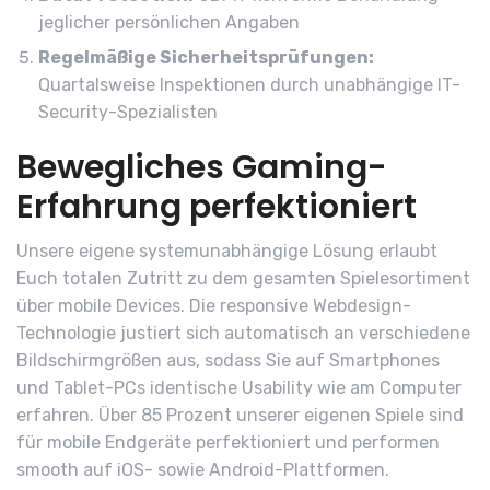
jeglicher persönlichen Angaben
Regelmäßige Sicherheitsprüfungen:
Quartalsweise Inspektionen durch unabhängige IT-
Security-Spezialisten
Bewegliches Gaming-
Erfahrung perfektioniert
Unsere eigene systemunabhängige Lösung erlaubt
Euch totalen Zutritt zu dem gesamten Spielesortiment
über mobile Devices. Die responsive Webdesign-
Technologie justiert sich automatisch an verschiedene
Bildschirmgrößen aus, sodass Sie auf Smartphones
und Tablet-PCs identische Usability wie am Computer
erfahren. Über 85 Prozent unserer eigenen Spiele sind
für mobile Endgeräte perfektioniert und performen
smooth auf iOS- sowie Android-Plattformen.