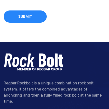
Regbar Rockbolt is a unique combination rock bolt
system. It offers the combined advantages of
anchoring and then a fully filled rock bolt at the same
time.