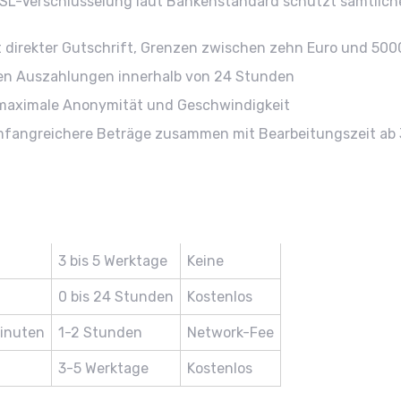
SL-Verschlüsselung laut Bankenstandard schützt sämtliche
 direkter Gutschrift, Grenzen zwischen zehn Euro und 500
uben Auszahlungen innerhalb von 24 Stunden
maximale Anonymität und Geschwindigkeit
angreichere Beträge zusammen mit Bearbeitungszeit ab 
3 bis 5 Werktage
Keine
0 bis 24 Stunden
Kostenlos
Minuten
1-2 Stunden
Network-Fee
3-5 Werktage
Kostenlos