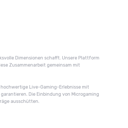
ksvolle Dimensionen schafft. Unsere Plattform
. Diese Zusammenarbeit gemeinsam mit
t hochwertige Live-Gaming-Erlebnisse mit
garantieren. Die Einbindung von Microgaming
träge ausschütten.