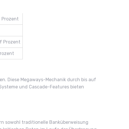
 Prozent
f Prozent
rozent
ngen. Diese Megaways-Mechanik durch bis auf
ys-Systeme und Cascade-Features bieten
rn sowohl traditionelle Banküberweisung