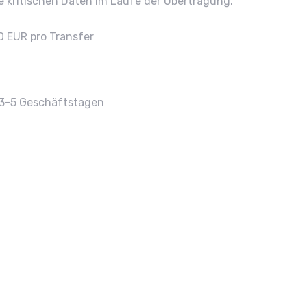
 kritischen Daten im Laufe der Übertragung.
0 EUR pro Transfer
3-5 Geschäftstagen