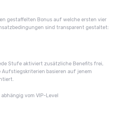
n gestaffelten Bonus auf welche ersten vier
msatzbedingungen sind transparent gestaltet:
e Stufe aktiviert zusätzliche Benefits frei,
 Aufstiegskriterien basieren auf jenem
tiert.
, abhängig vom VIP-Level