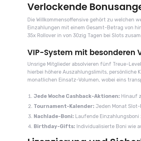
Verlockende Bonusang
Die Willkommensoffensive gehört zu welchen we
Einzahlungen mit einem Gesamt-Betrag von hin
35x Rollover in von 30zig Tagen bei Slots zus
VIP-System mit besonderen V
Unsrige Mitglieder absolvieren fünf Treue-Level
hierbei höhere Auszahlungslimits, persönliche 
monatlichen Einsatz-Volumen, wobei eins trans
Jede Woche Cashback-Aktionen:
Hinauf z
Tournament-Kalender:
Jeden Monat Slot-
Nachlade-Boni:
Laufende Einzahlungsboni 
Birthday-Gifts:
Individualisierte Boni wie 