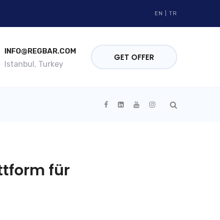
EN
|
TR
INFO@REGBAR.COM
GET OFFER
Istanbul, Turkey
ttform für