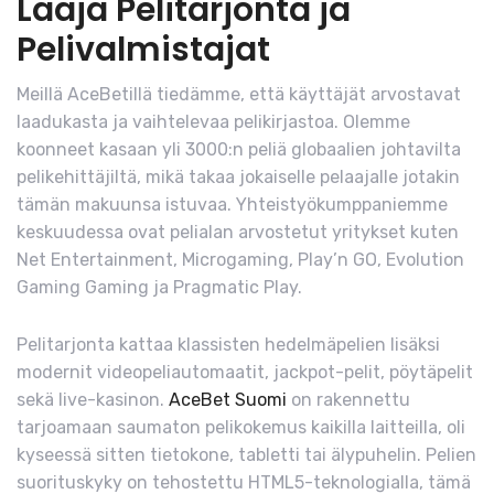
Laaja Pelitarjonta ja
Pelivalmistajat
Meillä AceBetillä tiedämme, että käyttäjät arvostavat
laadukasta ja vaihtelevaa pelikirjastoa. Olemme
koonneet kasaan yli 3000:n peliä globaalien johtavilta
pelikehittäjiltä, mikä takaa jokaiselle pelaajalle jotakin
tämän makuunsa istuvaa. Yhteistyökumppaniemme
keskuudessa ovat pelialan arvostetut yritykset kuten
Net Entertainment, Microgaming, Play’n GO, Evolution
Gaming Gaming ja Pragmatic Play.
Pelitarjonta kattaa klassisten hedelmäpelien lisäksi
modernit videopeliautomaatit, jackpot-pelit, pöytäpelit
sekä live-kasinon.
AceBet Suomi
on rakennettu
tarjoamaan saumaton pelikokemus kaikilla laitteilla, oli
kyseessä sitten tietokone, tabletti tai älypuhelin. Pelien
suorituskyky on tehostettu HTML5-teknologialla, tämä