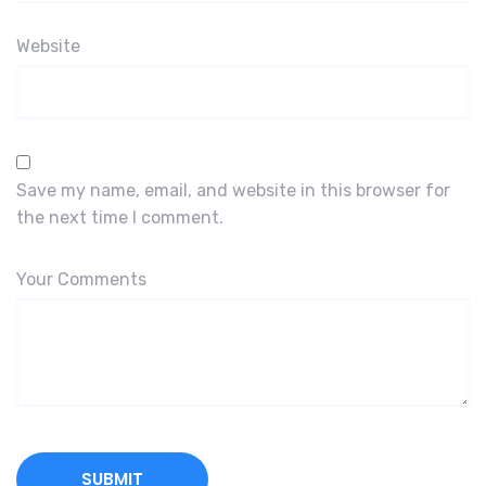
Website
Save my name, email, and website in this browser for
the next time I comment.
Your Comments