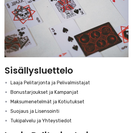
Sisällysluettelo
Laaja Pelitarjonta ja Pelivalmistajat
Bonustarjoukset ja Kampanjat
Maksumenetelmät ja Kotiutukset
Suojaus ja Lisensointi
Tukipalvelu ja Yhteystiedot