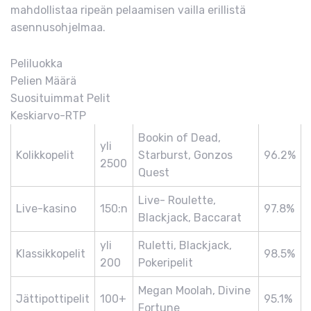
mahdollistaa ripeän pelaamisen vailla erillistä
asennusohjelmaa.
Peliluokka
Pelien Määrä
Suosituimmat Pelit
Keskiarvo-RTP
Bookin of Dead,
yli
Kolikkopelit
Starburst, Gonzos
96.2%
2500
Quest
Live- Roulette,
Live-kasino
150:n
97.8%
Blackjack, Baccarat
yli
Ruletti, Blackjack,
Klassikkopelit
98.5%
200
Pokeripelit
Megan Moolah, Divine
Jättipottipelit
100+
95.1%
Fortune